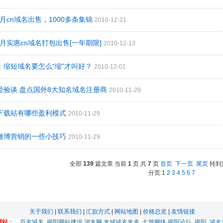
年12月cn域名出售，1000多条集锦
2010-12-21
年12月实惠cn域名打包出售[一年期限]
2010-12-13
法：缩短域名要怎么“缩”才叫好？
2010-12-01
册经验谈 盘点国外8大知名域名注册商
2010-11-29
件下载站有哪些盈利模式
2010-11-29
用微博营销的一些小技巧
2010-11-29
全部
139
篇文章 当前
1
页 共
7
页
首页
下一页
尾页
转到
分页:1
2
3
4
5
6
7
关于我们
|
联系我们
|
汇款方式
|
网站地图
|
价格总览
|
友情链接
网站
：
百名域名
揭阳网站建设
润名网
米城域名米表
七旭网络
揭阳论坛
揭阳
域名