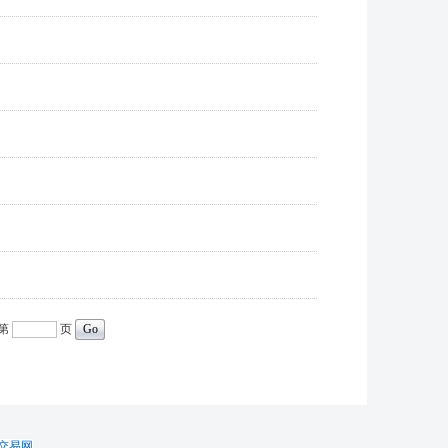
第
页
交易网