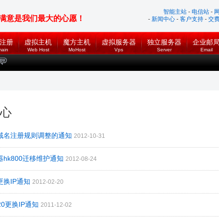
智能主站
-
电信站
-
满意是我们最大的心愿！
-
新闻中心
-
客户支持
-
交
注册
虚拟主机
魔方主机
虚拟服务器
独立服务器
企业邮
ain
Web Host
MoHost
Vps
Server
Email
心
文域名注册规则调整的通知
2012-10-31
器hk800迁移维护通知
2012-08-24
更换IP通知
2012-02-20
120更换IP通知
2011-12-02