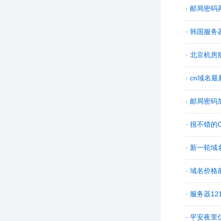
· 邮局密
· 韩国服
· 北京机房服
· cn域名
· 邮局密
· 很不错的
· 新一轮
· 域名价
· 服务器12
· 平安夜