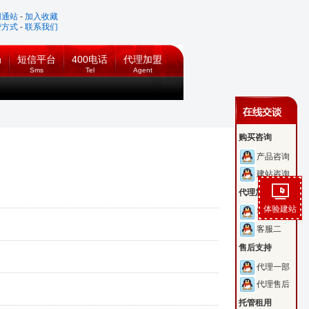
网通站
-
加入收藏
费方式
-
联系我们
局
短信平台
400电话
代理加盟
Sms
Tel
Agent
购买咨询
产品咨询
建站咨询
代理加盟
体验建站
客服一
客服二
售后支持
代理一部
代理售后
托管租用